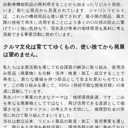
自動車機能部品の再利用することから始まったリビルト技術。
いま、新たな視点から見直されています。ジャパンリビルト
は、これらの機能部品も使い捨てされず、最小限の部品、最大
限の技術で再生し活用することにより多くのCO2排出防止に繋
げていく強い気持ちで、現在及び将来の地球環境を真剣に考え
貢献できる事業活動に努めています。
クルマ文化は育ててゆくもの、使い捨てから発展
は望めません。
私たちは企業活動を通じて社会課題の解決に取り組み、使用済
み部品（廃棄物）を分解・洗浄・検査・加工・組立することで
再生し、新たな価値を持つ部品として生まれ変わらせていま
す。この取り組みを通じて、SDGs（持続可能な開発目標）の達
成に貢献しています。
再生パーツ事業の大きなテーマは「地球環境保護」です。ごみ
を単なる廃棄物としてではなく、再び活用できる資源として循
環させる「リサイクル」の考え方を大切にし、循環型社会の実
現に向けて取り組んでまいりました。
当社は創立以来、リビルト製品の製造・加工・販売事業を通じ
て、限りある資源を有効活用し、環境負荷の低減に努めており